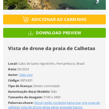
Utilização
Utilização
Você ainda não tem conta?
SALVAR
Formato
Formato
ADICIONAR AO CARRINHO
Tipo de projeto
CADASTRE-SE
Selecione
DOWNLOAD PREVIEW
Tamanho
Tamanho
Utilização
Desejo receber novidades sobre a Pulsar Imagens
Li e concordo com os
Termos de Uso do site
Vista de drone da praia de Calhetas
Formato
CADASTRAR
Local:
Cabo de Santo Agostinho, Pernambuco, Brasil
Tamanho
Data:
05/2023
Tipo de download
Já tem uma conta?
Autor:
Tales Azzi
Código:
08TA301
ENTRAR
Tipo de licença:
Direito controlado
FINALIZAR
Autorização do(a) Modelo:
Não
Tamanho da imagem:
5100 x 3400
Limite de download
Palavras-chave:
litoral
região nordeste
beira-mar
orla
praia de
calhetas
vista de drone
aérea
aéreo
enseada
barcos