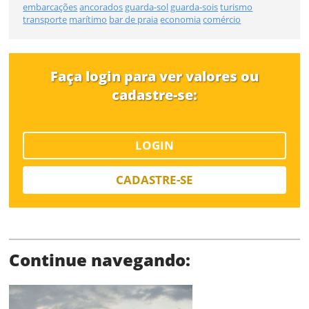
embarcações
ancorados
guarda-sol
guarda-sois
turismo
transporte
marítimo
bar de praia
economia
comércio
Status
Faça login para ver valores ou
cadastre-se:
LOGIN
SALVAR
CADASTRE-SE
Continue navegando: