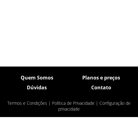
Quem Somos
Planos e preços
Dúvidas
Contato
Termos e Condições
|
Política de Privacidade
|
Configuração de
privacidade
© Pulsar Imagens 2026
- Todos os direitos
reservados.