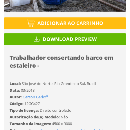
Tipo de projeto
Esqueci a senha
Tipo de projeto
Selecione
Título do projeto
Selecione
ADICIONAR AO CARRINHO
Utilização
Utilização
ENTRAR
ENTRAR
DOWNLOAD PREVIEW
Formato
Formato
Trabalhador consertando barco em
Você ainda não tem conta?
Tamanho
estaleiro -
Tamanho
Tipo de projeto
CADASTRE-SE
Selecione
Local:
São José do Norte, Rio Grande do Sul, Brasil
SALVAR
Utilização
Data:
03/2018
Autor:
Gerson Gerloff
Código:
12GG427
Formato
Tipo de licença:
Direito controlado
Autorização do(a) Modelo:
Não
Tamanho da imagem:
4500 x 3000
Tamanho