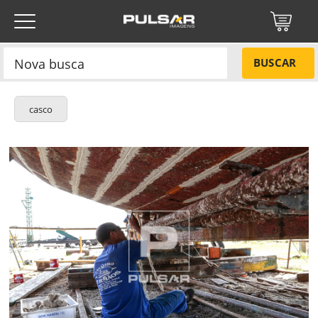
BUSCAR
casco
Título do projeto
NÃO
Título do projeto
Códigos
SIM
Tamanho P
R$ 57,00
Tamanho M
R$ 114,00
ENVIAR
Tamanho G
R$ 171,00
Protegido por reCAPTCHA —
Privacidade
·
Termos