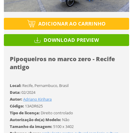
Tipo de projeto
Tipo de projeto
Esqueci a senha
Selecione
Título do projeto
Selecione
ADICIONAR AO CARRINHO
Utilização
Utilização
DOWNLOAD PREVIEW
ENTRAR
ENTRAR
Formato
Formato
Pipoqueiros no marco zero - Recife
antigo
Você ainda não tem conta?
Tamanho
Tamanho
Tipo de projeto
CADASTRE-SE
Local:
Recife, Pernambuco, Brasil
Selecione
Data:
02/2024
SALVAR
Utilização
Autor:
Adriano Kirihara
Código:
13ADR625
Tipo de licença:
Direito controlado
Formato
Autorização do(a) Modelo:
Não
Tamanho da imagem:
5100 x 3402