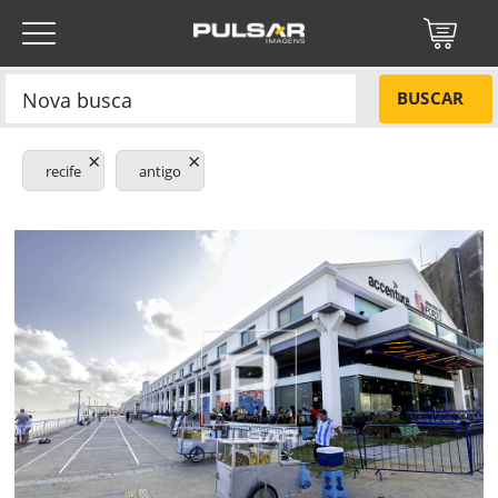
BUSCAR
×
×
recife
antigo
Título do projeto
NÃO
Título do projeto
Códigos
SIM
Tamanho P
R$ 57,00
Tamanho M
R$ 114,00
ENVIAR
Tamanho G
R$ 171,00
Protegido por reCAPTCHA —
Privacidade
·
Termos