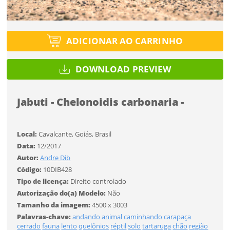
Tipo de projeto
Esqueci a senha
Tipo de projeto
Selecione
Título do projeto
Selecione
ADICIONAR AO CARRINHO
Utilização
Utilização
ENTRAR
ENTRAR
DOWNLOAD PREVIEW
Formato
Formato
Jabuti - Chelonoidis carbonaria -
Você ainda não tem conta?
Tamanho
Tamanho
Tipo de projeto
CADASTRE-SE
Local:
Cavalcante, Goiás, Brasil
Selecione
Data:
12/2017
SALVAR
Utilização
Autor:
Andre Dib
Código:
10DIB428
Tipo de licença:
Direito controlado
Formato
Autorização do(a) Modelo:
Não
Tamanho da imagem:
4500 x 3003
Palavras-chave:
andando
animal
caminhando
carapaça
Tamanho
cerrado
fauna
lento
quelônios
réptil
solo
tartaruga
chão
região