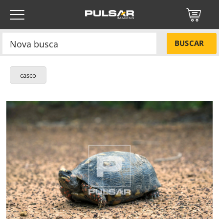
BUSCAR
casco
Título do projeto
NÃO
Título do projeto
Códigos
SIM
Tamanho P
R$ 57,00
Tamanho M
R$ 114,00
ENVIAR
Tamanho G
R$ 171,00
Protegido por reCAPTCHA —
Privacidade
·
Termos