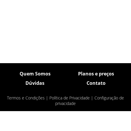
Quem Somos
Planos e preços
Dúvidas
Contato
Termos e Condições
|
Política de Privacidade
|
Configuração de
privacidade
© Pulsar Imagens 2026
- Todos os direitos
reservados.