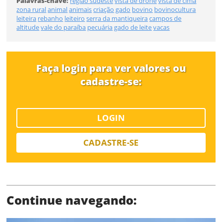
Palavras-chave:
região sudeste
vista de drone
vista de cima
Tamanho
zona rural
animal
animais
criação
gado
bovino
bovinocultura
leiteira
rebanho
leiteiro
serra da mantiqueira
campos de
altitude
vale do paraíba
pecuária
gado de leite
vacas
Desejo receber novidades sobre a Pulsar Imagens
Li e concordo com os
Termos de Uso do site
FINALIZAR
CADASTRAR
Faça login para ver valores ou
cadastre-se:
Já tem uma conta?
LOGIN
ENTRAR
CADASTRE-SE
Tipo de download
Continue navegando: