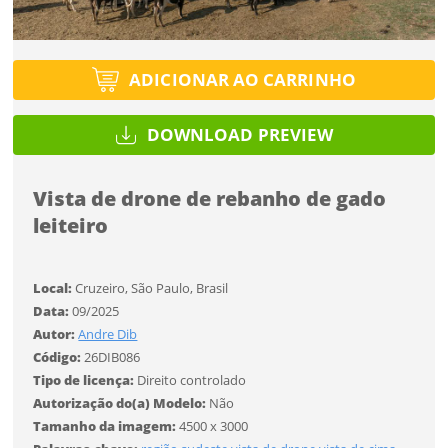
Tipo de projeto
Tipo de projeto
Esqueci a senha
Selecione
Título do projeto
Selecione
ADICIONAR AO CARRINHO
Utilização
Utilização
DOWNLOAD PREVIEW
ENTRAR
ENTRAR
Formato
Formato
Vista de drone de rebanho de gado
leiteiro
Você ainda não tem conta?
Tamanho
Tamanho
Tipo de projeto
CADASTRE-SE
Local:
Cruzeiro, São Paulo, Brasil
Selecione
Data:
09/2025
SALVAR
Utilização
Autor:
Andre Dib
Código:
26DIB086
Tipo de licença:
Direito controlado
Formato
Autorização do(a) Modelo:
Não
Tamanho da imagem:
4500 x 3000