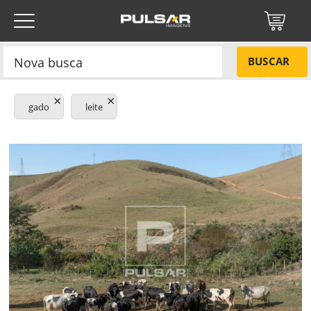
BUSCAR
×
×
gado
leite
Título do projeto
NÃO
Título do projeto
Códigos
SIM
Tamanho P
R$ 57,00
Tamanho M
R$ 114,00
ENVIAR
Tamanho G
R$ 171,00
Protegido por reCAPTCHA —
Privacidade
·
Termos