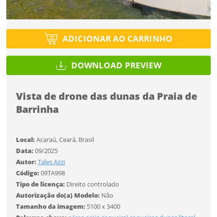
Protegido por reCAPTCHA —
Privacidade
·
Termos
Tipo de projeto
Tipo de projeto
Esqueci a senha
Selecione
Título do projeto
Selecione
ADICIONAR AO CARRINHO
Utilização
Utilização
DOWNLOAD PREVIEW
ENTRAR
ENTRAR
Formato
Formato
Vista de drone das dunas da Praia de
Barrinha
Tamanho
Você ainda não tem conta?
Tamanho
Tipo de projeto
Local:
Acaraú, Ceará, Brasil
CADASTRE-SE
Selecione
Data:
09/2025
Autor:
Tales Azzi
SALVAR
Utilização
Código:
09TA998
Tipo de licença:
Direito controlado
Autorização do(a) Modelo:
Não
Formato
Tamanho da imagem:
5100 x 3400