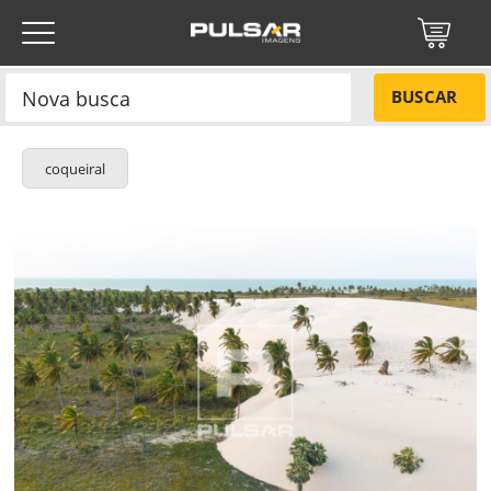
BUSCAR
coqueiral
Título do projeto
NÃO
Título do projeto
Códigos
SIM
Tamanho P
R$ 57,00
Tamanho M
R$ 114,00
ENVIAR
Tamanho G
R$ 171,00