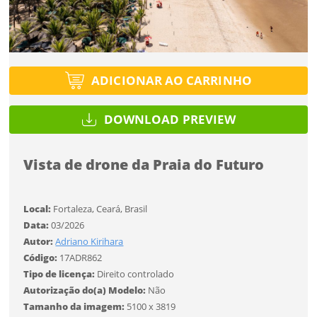
Protegido por reCAPTCHA —
Privacidade
·
Termos
Tipo de projeto
Tipo de projeto
Esqueci a senha
Selecione
Título do projeto
Selecione
Utilização
ADICIONAR AO CARRINHO
Utilização
ENTRAR
ENTRAR
DOWNLOAD PREVIEW
Formato
Formato
Vista de drone da Praia do Futuro
Tamanho
Você ainda não tem conta?
Tamanho
Tipo de projeto
CADASTRE-SE
Local:
Fortaleza, Ceará, Brasil
Selecione
Data:
03/2026
SALVAR
Autor:
Adriano Kirihara
Utilização
Código:
17ADR862
Tipo de licença:
Direito controlado
Formato
Autorização do(a) Modelo:
Não
Tamanho da imagem:
5100 x 3819