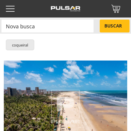
BUSCAR
coqueiral
Título do projeto
NÃO
Título do projeto
Códigos
SIM
Tamanho P
R$ 57,00
Tamanho M
R$ 114,00
ENVIAR
Tamanho G
R$ 171,00