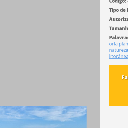
Código:
Tipo de 
Autoriz
Tamanh
Palavra
orla
plan
naturez
litorâne
Fa