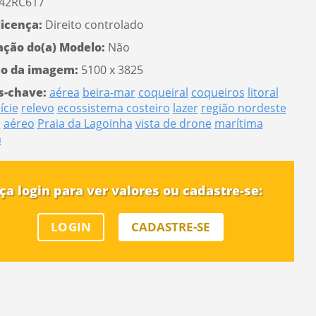
42RC617
licença:
Direito controlado
ação do(a) Modelo:
Não
o da imagem:
5100 x 3825
s-chave:
aérea
beira-mar
coqueiral
coqueiros
litoral
ície
relevo
ecossistema costeiro
lazer
região nordeste
a
aéreo
Praia da Lagoinha
vista de drone
marítima
a
ça login para ver valores ou cadastre-se:
LOGIN
CADASTRE-SE