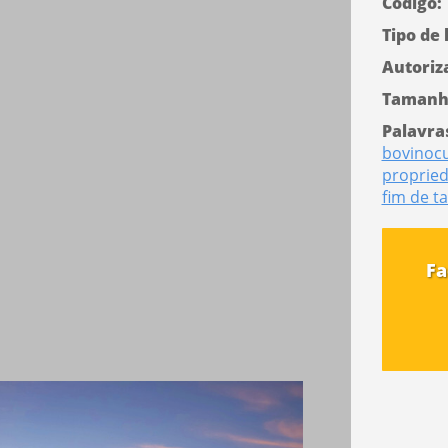
Código:
Tipo de 
Autoriz
Tamanh
Palavra
bovinocu
proprie
fim de t
Fa