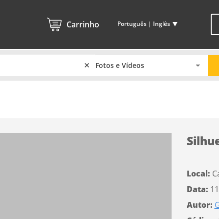
Carrinho
Português | Inglês
×
Silhu
Local:
C
Data:
11
Autor:
G