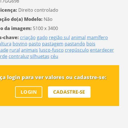
17GG698
licença:
Direito controlado
ação do(a) Modelo:
Não
o da imagem:
5100 x 3400
s-chave:
criação
gado
região sul
animal
mamífero
ltura
bovino
pasto
pastagem
pastando
bois
dade
rural
animais
lusco-fusco
crepúsculo
entardecer
arde
contraluz
silhuetas
céu
ça login para ver valores ou cadastre-se:
LOGIN
CADASTRE-SE