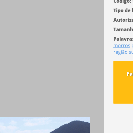
Código:
Tipo de 
Autoriz
Tamanh
Palavra
morros
região s
Fa