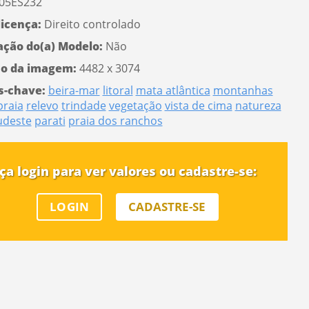
05ES232
licença:
Direito controlado
ação do(a) Modelo:
Não
o da imagem:
4482 x 3074
s-chave:
beira-mar
litoral
mata atlântica
montanhas
praia
relevo
trindade
vegetação
vista de cima
natureza
udeste
parati
praia dos ranchos
ça login para ver valores ou cadastre-se:
LOGIN
CADASTRE-SE