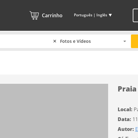
Carrinho
Português | Inglês
×
Praia
Local:
Pa
Data:
11
Autor:
E