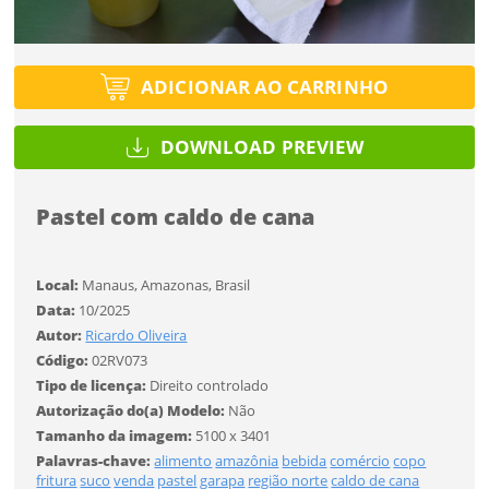
Tipo de projeto
Selecione
Título do projeto
Selecione
Utilização
ENTRAR
Utilização
ADICIONAR AO CARRINHO
ENTRAR
Formato
DOWNLOAD PREVIEW
Formato
Você ainda não tem conta?
Pastel com caldo de cana
Tamanho
Tipo de projeto
Tamanho
CADASTRE-SE
SALVAR
Selecione
Local:
Manaus, Amazonas, Brasil
Utilização
Data:
10/2025
Autor:
Ricardo Oliveira
Código:
02RV073
Formato
Tipo de licença:
Direito controlado
Autorização do(a) Modelo:
Não
Desejo receber novidades sobre a Pulsar Imagens
Tamanho
Tamanho da imagem:
5100 x 3401
Li e concordo com os
Termos de Uso do site
Palavras-chave:
alimento
amazônia
bebida
comércio
copo
fritura
suco
venda
pastel
garapa
região norte
caldo de cana
CADASTRAR