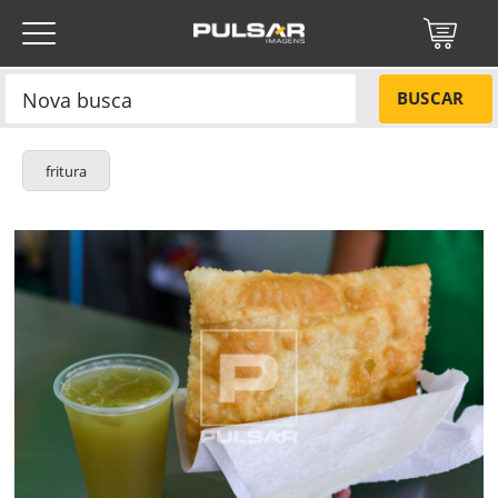
BUSCAR
fritura
Título do projeto
NÃO
Título do projeto
Códigos
SIM
Tamanho P
R$ 57,00
ENVIAR
Tamanho M
R$ 114,00
Protegido por reCAPTCHA —
Privacidade
·
Termos
Tamanho G
R$ 171,00
Esqueci a senha
Tipo de projeto