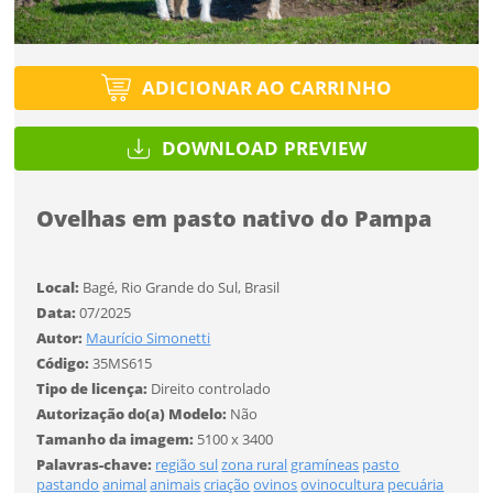
Tipo de projeto
Tipo de projeto
Selecione
Título do projeto
Selecione
Utilização
ADICIONAR AO CARRINHO
Utilização
ENTRAR
ENTRAR
DOWNLOAD PREVIEW
Formato
Formato
Você ainda não tem conta?
Ovelhas em pasto nativo do Pampa
Tamanho
Tipo de projeto
Tamanho
CADASTRE-SE
Selecione
SALVAR
Local:
Bagé, Rio Grande do Sul, Brasil
Utilização
Data:
07/2025
Autor:
Maurício Simonetti
Código:
35MS615
Formato
Tipo de licença:
Direito controlado
Autorização do(a) Modelo:
Não
Tamanho da imagem:
5100 x 3400
Desejo receber novidades sobre a Pulsar Imagens
Tamanho
Palavras-chave:
região sul
zona rural
gramíneas
pasto
Li e concordo com os
Termos de Uso do site
pastando
animal
animais
criação
ovinos
ovinocultura
pecuária