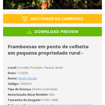
Título do projeto
Selecione
ENTRAR
ENTRAR
Utilização
Utilização
ADICIONAR AO CARRINHO
Formato
Você ainda não tem conta?
Formato
DOWNLOAD PREVIEW
Tipo de projeto
SALVAR
CADASTRE-SE
Tamanho
Selecione
Tamanho
Framboesas em ponto de colheita
Utilização
em pequena propriedade rural -
Formato
Desejo receber novidades sobre a Pulsar Imagens
Local:
Cornélio Procópio, Paraná, Brasil
Li e concordo com os
Termos de Uso do site
Data:
11/2020
Autor:
Sérgio Ranalli
CADASTRAR
Tamanho
Código:
10SR019
Tipo de licença:
Direito controlado
Autorização do(a) Modelo:
Não
Já tem uma conta?
FINALIZAR
Tamanho da imagem:
5100 x 3400