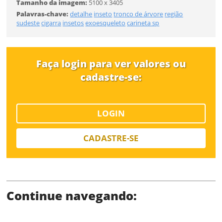
Tamanho da imagem:
5100 x 3405
Palavras-chave:
detalhe
inseto
tronco de árvore
região
sudeste
cigarra
insetos
exoesqueleto
carineta sp
SALVAR
Faça login para ver valores ou
cadastre-se:
LOGIN
CADASTRE-SE
Continue navegando: