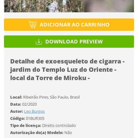
SALVAR
Você ainda não tem conta?
Formato
Tipo de projeto
Formato
CADASTRE-SE
ADICIONAR AO CARRINHO
Selecione
Desejo receber novidades sobre a Pulsar Imagens
Tamanho
Utilização
Li e concordo com os
Termos de Uso do site
Tamanho
DOWNLOAD PREVIEW
CADASTRAR
Formato
Detalhe de exoesqueleto de cigarra -
Tipo de download
jardim do Templo Luz do Oriente -
Já tem uma conta?
local da Torre de Miroku -
Tamanho
ENTRAR
Local:
Ribeirão Pires, São Paulo, Brasil
Limite de download
FINALIZAR
Data:
02/2020
Autor:
Leo Burgos
Código:
01BUR305
Tipo de licença:
Direito controlado
Status
Autorização do(a) Modelo:
Não