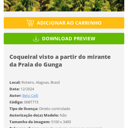
Tipo de projeto
Tipo de projeto
Esqueci a senha
Selecione
Título do projeto
Selecione
ADICIONAR AO CARRINHO
Utilização
Utilização
DOWNLOAD PREVIEW
ENTRAR
ENTRAR
Formato
Formato
Coqueiral visto a partir do mirante
da Praia do Gunga
Você ainda não tem conta?
Tamanho
Tamanho
Tipo de projeto
CADASTRE-SE
Local:
Roteiro, Alagoas, Brasil
Selecione
Data:
12/2024
SALVAR
Utilização
Autor:
Beto Celli
Código:
06BT773
Tipo de licença:
Direito controlado
Formato
Autorização do(a) Modelo:
Não
Tamanho da imagem:
5100 x 3400