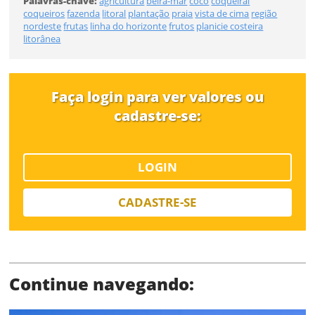
Palavras-chave:
agricultura
beira-mar
coco
coqueiral
Tamanho
coqueiros
fazenda
litoral
plantação
praia
vista de cima
região
nordeste
frutas
linha do horizonte
frutos
planicie costeira
litorânea
Desejo receber novidades sobre a Pulsar Imagens
Li e concordo com os
Termos de Uso do site
FINALIZAR
CADASTRAR
Faça login para ver valores ou
cadastre-se:
Já tem uma conta?
LOGIN
ENTRAR
CADASTRE-SE
Tipo de download
Continue navegando: