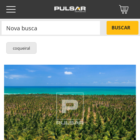
BUSCAR
coqueiral
Título do projeto
NÃO
Título do projeto
Códigos
SIM
Tamanho P
R$ 57,00
Tamanho M
R$ 114,00
ENVIAR
Tamanho G
R$ 171,00
Protegido por reCAPTCHA —
Privacidade
·
Termos