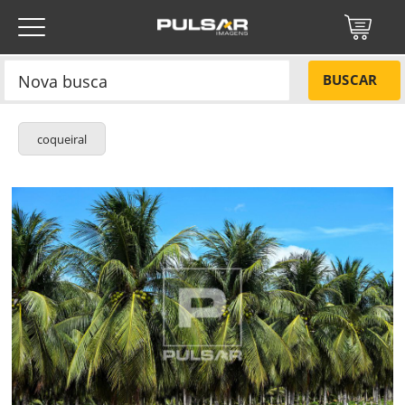
BUSCAR
coqueiral
Título do projeto
NÃO
Título do projeto
Códigos
SIM
Tamanho P
R$ 57,00
Tamanho M
R$ 114,00
ENVIAR
Tamanho G
R$ 171,00
Protegido por reCAPTCHA —
Privacidade
·
Termos