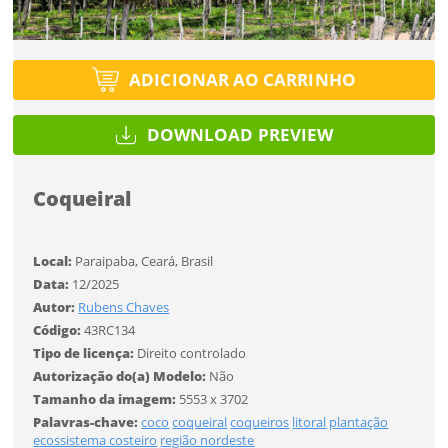
Tipo de projeto
Esqueci a senha
Tipo de projeto
Selecione
Título do projeto
Selecione
ADICIONAR AO CARRINHO
Utilização
Utilização
ENTRAR
ENTRAR
DOWNLOAD PREVIEW
Formato
Formato
Coqueiral
Você ainda não tem conta?
Tamanho
Tamanho
Tipo de projeto
CADASTRE-SE
Local:
Paraipaba, Ceará, Brasil
Selecione
Data:
12/2025
SALVAR
Autor:
Rubens Chaves
Utilização
Código:
43RC134
Tipo de licença:
Direito controlado
Autorização do(a) Modelo:
Não
Formato
Tamanho da imagem:
5553 x 3702
Palavras-chave:
coco
coqueiral
coqueiros
litoral
plantação
ecossistema costeiro
região nordeste
Tamanho