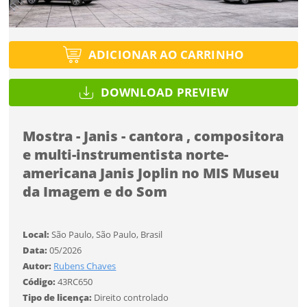
SALVAR
Você ainda não tem conta?
Formato
Tipo de projeto
Formato
CADASTRE-SE
ADICIONAR AO CARRINHO
Selecione
Desejo receber novidades sobre a Pulsar Imagens
Tamanho
Utilização
Tamanho
Li e concordo com os
Termos de Uso do site
DOWNLOAD PREVIEW
CADASTRAR
Formato
Mostra - Janis - cantora , compositora
e multi-instrumentista norte-
Tipo de download
Já tem uma conta?
americana Janis Joplin no MIS Museu
Tamanho
da Imagem e do Som
ENTRAR
FINALIZAR
Limite de download
Local:
São Paulo, São Paulo, Brasil
Data:
05/2026
Autor:
Rubens Chaves
Código:
43RC650
Tipo de licença:
Direito controlado
Status