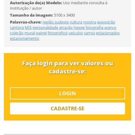
Autorização do(a) Modelo:
Uso mediante consulta à
instituição / autor
Tamanho da imagem:
5100 x 3400
Palavras-chave:
região sudeste
cultura
mostra
exposição
cantora
MIS
personalidade
atração
hippie
fotografia
acervo
coleção
mural
painel
fotografico
veículos
carros
estacionados
SALVAR
estacionamento
Faça login para ver valores ou
cadastre-se:
LOGIN
CADASTRE-SE