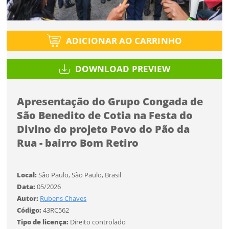
SALVAR
Você ainda não tem conta?
Formato
Tipo de projeto
Formato
CADASTRE-SE
ADICIONAR AO CARRINHO
Selecione
Desejo receber novidades sobre a Pulsar Imagens
Tamanho
Utilização
Tamanho
Li e concordo com os
Termos de Uso do site
DOWNLOAD PREVIEW
CADASTRAR
Formato
Apresentação do Grupo Congada de
São Benedito de Cotia na Festa do
Tipo de download
Já tem uma conta?
Divino do projeto Povo do Pão da
Tamanho
Rua - bairro Bom Retiro
ENTRAR
FINALIZAR
Limite de download
Local:
São Paulo, São Paulo, Brasil
Data:
05/2026
Autor:
Rubens Chaves
Código:
43RC562
Tipo de licença:
Direito controlado
Status