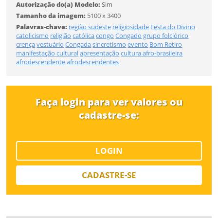
Autorização do(a) Modelo:
Sim
Tamanho da imagem:
5100 x 3400
Palavras-chave:
região sudeste
religiosidade
Festa do Divino
catolicismo
religião
católica
congo
Congado
grupo folclórico
crença
vestuário
Congada
sincretismo
evento
Bom Retiro
manifestação cultural
apresentação
cultura afro-brasileira
SALVAR
afrodescendente
afrodescendentes
Faça login para ver valores ou
cadastre-se:
LOGIN
CADASTRE-SE