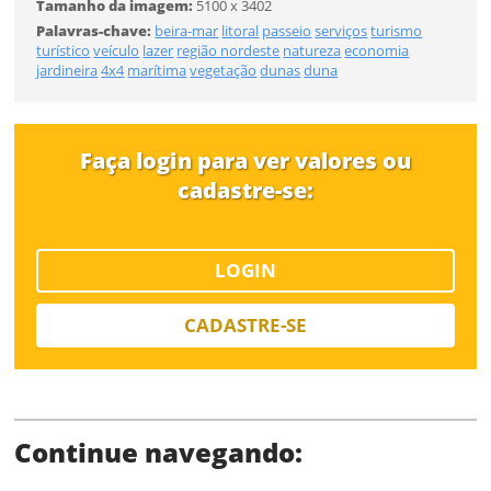
Tamanho da imagem:
5100 x 3402
Palavras-chave:
beira-mar
litoral
passeio
serviços
turismo
turístico
veículo
lazer
região nordeste
natureza
economia
jardineira
4x4
marítima
vegetação
dunas
duna
SALVAR
Faça login para ver valores ou
cadastre-se:
LOGIN
CADASTRE-SE
Continue navegando: