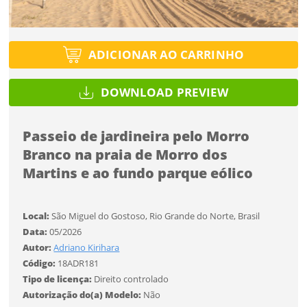
SALVAR
Você ainda não tem conta?
Formato
Tipo de projeto
Formato
CADASTRE-SE
ADICIONAR AO CARRINHO
Selecione
Desejo receber novidades sobre a Pulsar Imagens
Tamanho
Utilização
Li e concordo com os
Termos de Uso do site
Tamanho
DOWNLOAD PREVIEW
CADASTRAR
Formato
Passeio de jardineira pelo Morro
Tipo de download
Branco na praia de Morro dos
Já tem uma conta?
Martins e ao fundo parque eólico
Tamanho
ENTRAR
Local:
São Miguel do Gostoso, Rio Grande do Norte, Brasil
Limite de download
FINALIZAR
Data:
05/2026
Autor:
Adriano Kirihara
Código:
18ADR181
Tipo de licença:
Direito controlado
Status
Autorização do(a) Modelo:
Não