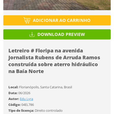
SALVAR
Você ainda não tem conta?
Formato
Tipo de projeto
Formato
CADASTRE-SE
ADICIONAR AO CARRINHO
Selecione
Desejo receber novidades sobre a Pulsar Imagens
Tamanho
Utilização
Li e concordo com os
Termos de Uso do site
Tamanho
DOWNLOAD PREVIEW
CADASTRAR
Formato
Letreiro # Floripa na avenida
Tipo de download
Jornalista Rubens de Arruda Ramos
Já tem uma conta?
construída sobre aterro hidráulico
Tamanho
na Baía Norte
ENTRAR
Limite de download
FINALIZAR
Local:
Florianópolis, Santa Catarina, Brasil
Data:
06/2026
Autor:
Edu Lyra
Código:
04EL786
Status
Tipo de licença:
Direito controlado