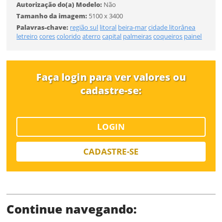
Autorização do(a) Modelo:
Não
Tamanho da imagem:
5100 x 3400
Palavras-chave:
região sul
litoral
beira-mar
cidade litorânea
letreiro
cores
colorido
aterro
capital
palmeiras
coqueiros
painel
SALVAR
Faça login para ver valores ou
cadastre-se:
LOGIN
CADASTRE-SE
Continue navegando: