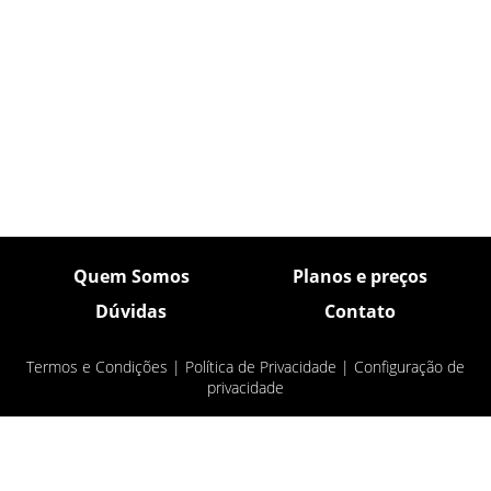
Quem Somos
Planos e preços
Dúvidas
Contato
Termos e Condições
|
Política de Privacidade
|
Configuração de
privacidade
© Pulsar Imagens 2026
- Todos os direitos
reservados.