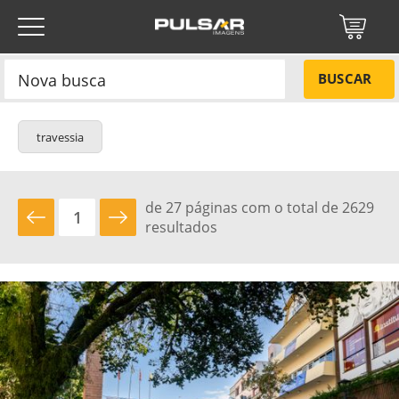
BUSCAR
travessia
de 27 páginas com o total de 2629
resultados
NÃO
Título do projeto
Título do projeto
SIM
Códigos