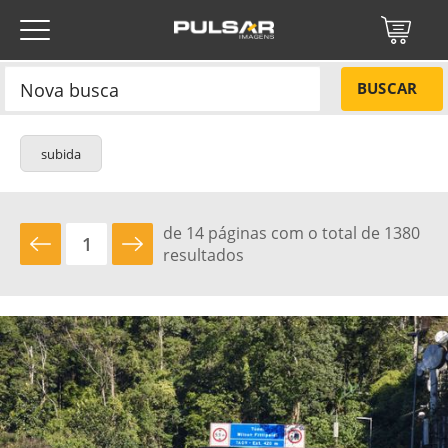
BUSCAR
subida
de 14 páginas com o total de 1380
resultados
NÃO
Título do projeto
Título do projeto
SIM
Códigos