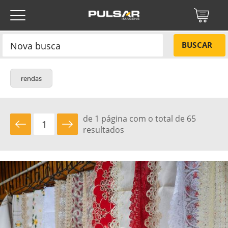
BUSCAR
rendas
de 1 página com o total de 65
resultados
NÃO
Título do projeto
Título do projeto
SIM
Códigos