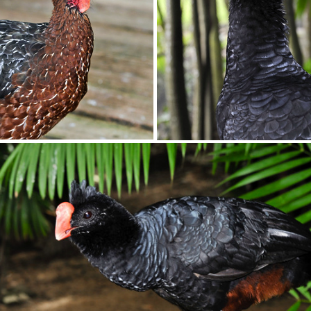
Tamanho G
R$ 171,00
ENVIAR
Protegido por reCAPTCHA —
Privacidade
·
Termos
Tipo de projeto
Tipo de projeto
Selecione
Selecione
Título do projeto
Utilização
Utilização
Esqueci a senha
Formato
Formato
Tamanho
Tamanho