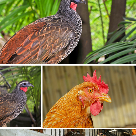
Desejo receber novidades sobre a Pulsar Imagens
Li e concordo com os
Termos de Uso do site
CADASTRAR
Já tem uma conta?
ENTRAR