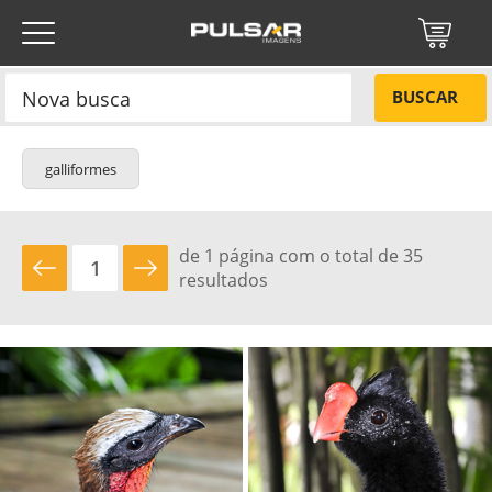
BUSCAR
galliformes
de 1 página com o total de 35
resultados
NÃO
Título do projeto
Título do projeto
Códigos
SIM
Tamanho P
R$ 57,00
Tamanho M
R$ 114,00