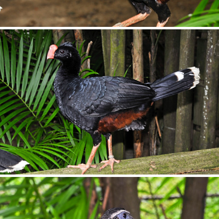
ENTRAR
ENTRAR
Você ainda não tem conta?
Tipo de projeto
CADASTRE-SE
Selecione
Utilização
Formato
Tamanho
SALVAR
FINALIZAR