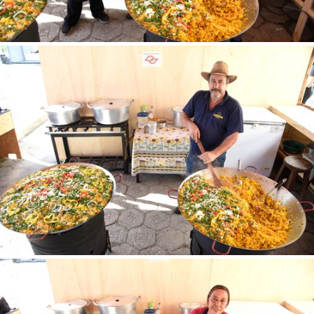
Você ainda não tem conta?
Tipo de projeto
CADASTRE-SE
Selecione
Utilização
Formato
SALVAR
Tamanho
FINALIZAR