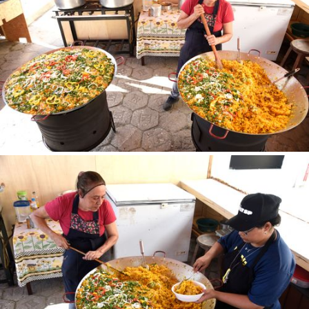
Desejo receber novidades sobre a Pulsar Imagens
Li e concordo com os
Termos de Uso do site
CADASTRAR
Já tem uma conta?
ENTRAR