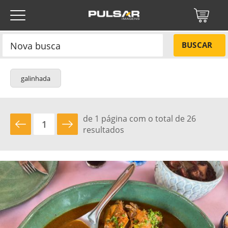
BUSCAR
galinhada
de 1 página com o total de 26
resultados
NÃO
Título do projeto
Título do projeto
Códigos
SIM
Tamanho P
R$ 57,00
Tamanho M
R$ 114,00