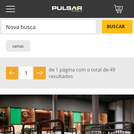
BUSCAR
camas
de 1 página com o total de 49
resultados
NÃO
Título do projeto
Título do projeto
SIM
Códigos