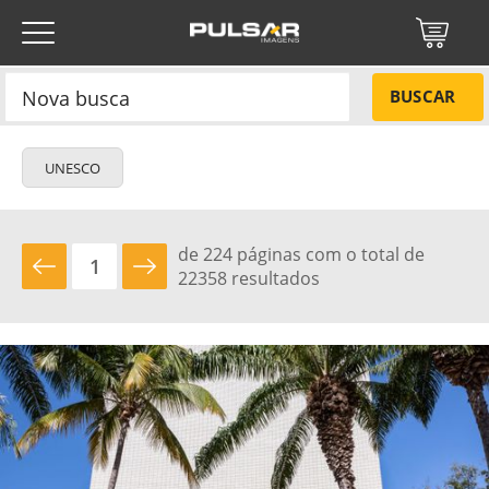
BUSCAR
UNESCO
de 224 páginas com o total de
22358 resultados
NÃO
Título do projeto
Título do projeto
SIM
Códigos