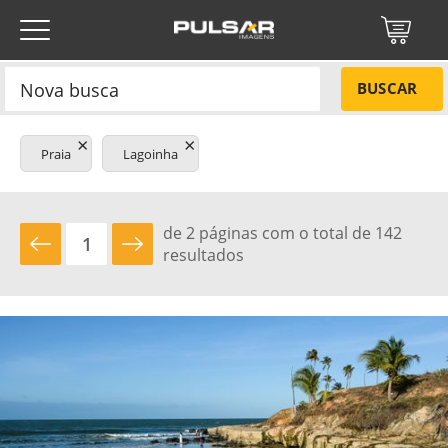
BUSCAR
×
×
Praia
Lagoinha
de 2 páginas com o total de 142
resultados
NÃO
Título do projeto
Título do projeto
SIM
Códigos